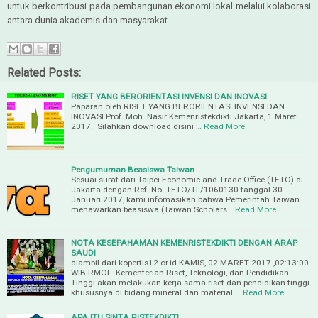
untuk berkontribusi pada pembangunan ekonomi lokal melalui kolaborasi
antara dunia akademis dan masyarakat.
Related Posts:
RISET YANG BERORIENTASI INVENSI DAN INOVASI
Paparan oleh RISET YANG BERORIENTASI INVENSI DAN
INOVASI Prof. Moh. Nasir Kemenristekdikti Jakarta, 1 Maret
2017. Silahkan download disini …
Read More
Pengumuman Beasiswa Taiwan
Sesuai surat dari Taipei Economic and Trade Office (TETO) di
Jakarta dengan Ref. No. TETO/TL/1060130 tanggal 30
Januari 2017, kami infomasikan bahwa Pemerintah Taiwan
menawarkan beasiswa (Taiwan Scholars…
Read More
NOTA KESEPAHAMAN KEMENRISTEKDIKTI DENGAN ARAP
SAUDI
diambil dari kopertis12.or.id KAMIS, 02 MARET 2017 ,02:13:00
WIB RMOL. Kementerian Riset, Teknologi, dan Pendidikan
Tinggi akan melakukan kerja sama riset dan pendidikan tinggi
khususnya di bidang mineral dan material …
Read More
APA ITU SINTA RISTEKDIKTI