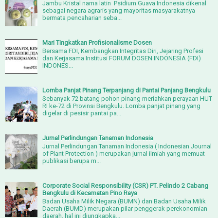
Jambu Kristal nama latin Psidium Guava Indonesia dikenal
sebagai negara agraris yang mayoritas masyarakatnya
bermata pencaharian seba...
Mari Tingkatkan Profisionalisme Dosen
Bersama FDI, Kembangkan Integritas Diri, Jejaring Profesi
dan Kerjasama Institusi FORUM DOSEN INDONESIA (FDI)
INDONES...
Lomba Panjat Pinang Terpanjang di Pantai Panjang Bengkulu
Sebanyak 72 batang pohon pinang meriahkan perayaan HUT
RI ke-72 di Provinsi Bengkulu. Lomba panjat pinang yang
digelar di pesisir pantai pa...
Jurnal Perlindungan Tanaman Indonesia
Jurnal Perlindungan Tanaman Indonesia ( Indonesian Journal
of Plant Protection ) merupakan jurnal ilmiah yang memuat
publikasi berupa m...
Corporate Social Responsibility (CSR) PT. Pelindo 2 Cabang
Bengkulu di Kecamatan Pino Raya
Badan Usaha Milik Negara (BUMN) dan Badan Usaha Milik
Daerah (BUMD) merupakan pilar penggerak perekonomian
daerah, hal ini diungkapka...