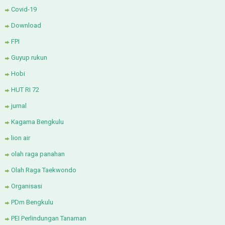
Covid-19
Download
FPI
Guyup rukun
Hobi
HUT RI 72
jurnal
Kagama Bengkulu
lion air
olah raga panahan
Olah Raga Taekwondo
Organisasi
PDm Bengkulu
PEI Perlindungan Tanaman