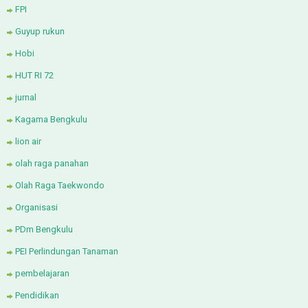
FPI
Guyup rukun
Hobi
HUT RI 72
jurnal
Kagama Bengkulu
lion air
olah raga panahan
Olah Raga Taekwondo
Organisasi
PDm Bengkulu
PEI Perlindungan Tanaman
pembelajaran
Pendidikan