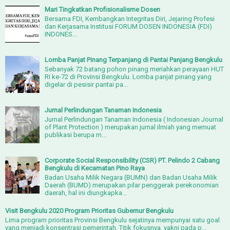
Mari Tingkatkan Profisionalisme Dosen
Bersama FDI, Kembangkan Integritas Diri, Jejaring Profesi
dan Kerjasama Institusi FORUM DOSEN INDONESIA (FDI)
INDONES...
Lomba Panjat Pinang Terpanjang di Pantai Panjang Bengkulu
Sebanyak 72 batang pohon pinang meriahkan perayaan HUT
RI ke-72 di Provinsi Bengkulu. Lomba panjat pinang yang
digelar di pesisir pantai pa...
Jurnal Perlindungan Tanaman Indonesia
Jurnal Perlindungan Tanaman Indonesia ( Indonesian Journal
of Plant Protection ) merupakan jurnal ilmiah yang memuat
publikasi berupa m...
Corporate Social Responsibility (CSR) PT. Pelindo 2 Cabang
Bengkulu di Kecamatan Pino Raya
Badan Usaha Milik Negara (BUMN) dan Badan Usaha Milik
Daerah (BUMD) merupakan pilar penggerak perekonomian
daerah, hal ini diungkapka...
Visit Bengkulu 2020 Program Prioritas Gubernur Bengkulu
Lima program prioritas Provinsi Bengkulu sejatinya mempunyai satu goal
yang menjadi konsentrasi pemerintah. Titik fokusnya, yakni pada p...