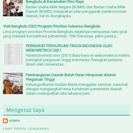
Bengkulu di Kecamatan Pino Raya
Badan Usaha Milik Negara (BUMN) dan Badan Usaha Milik
Daerah (BUMD) merupakan pilar penggerak perekonomian
daerah, hal ini diungkapka...
Visit Bengkulu 2020 Program Prioritas Gubernur Bengkulu
Lima program prioritas Provinsi Bengkulu sejatinya mempunyai satu goal
yang menjadi konsentrasi pemerintah. Titik fokusnya, yakni pada p...
PERINGKAT PERGURUAN TINGGI INDONESIA OLEH
WEBOMETRICS 2021
Parwitobiotech.com (29/1) Baru-baru ini webometrics merilis
peringkat perguruan tinggi Indonesia. Peringkat pertama
diraih oleh Universitas...
Pembangunan Daerah Butuh Peran Himpunan Alumni
Perguruan Tinggi
Keluarga Alumni Gadjah Mada menggelar seminar nasional
dengan mengangkat tema komitmen pemerintah daerah
dalam mewujudkan tata laksana pem...
Mengenai Saya
ADMIN
LIHAT PROFIL LENGKAPKU