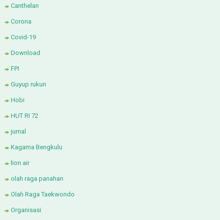
Canthelan
Corona
Covid-19
Download
FPI
Guyup rukun
Hobi
HUT RI 72
jurnal
Kagama Bengkulu
lion air
olah raga panahan
Olah Raga Taekwondo
Organisasi