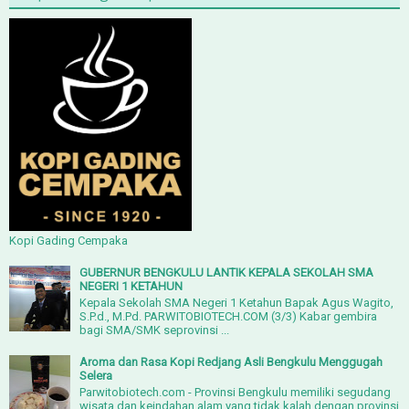
Kopi Gading Cempaka
GUBERNUR BENGKULU LANTIK KEPALA SEKOLAH SMA
NEGERI 1 KETAHUN
Kepala Sekolah SMA Negeri 1 Ketahun Bapak Agus Wagito,
S.P.d., M.Pd. PARWITOBIOTECH.COM (3/3) Kabar gembira
bagi SMA/SMK seprovinsi ...
Aroma dan Rasa Kopi Redjang Asli Bengkulu Menggugah
Selera
Parwitobiotech.com - Provinsi Bengkulu memiliki segudang
wisata dan keindahan alam yang tidak kalah dengan provinsi