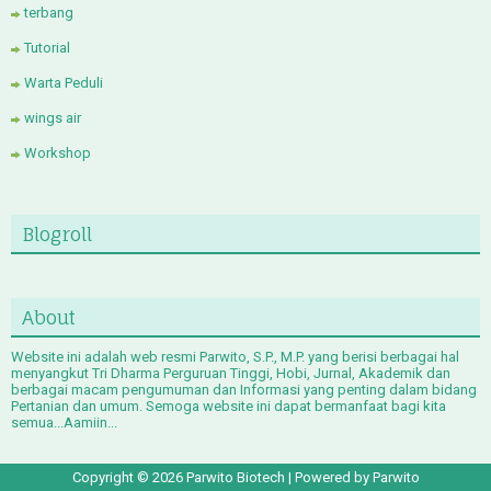
terbang
Tutorial
Warta Peduli
wings air
Workshop
Blogroll
About
Website ini adalah web resmi Parwito, S.P., M.P. yang berisi berbagai hal
menyangkut Tri Dharma Perguruan Tinggi, Hobi, Jurnal, Akademik dan
berbagai macam pengumuman dan Informasi yang penting dalam bidang
Pertanian dan umum. Semoga website ini dapat bermanfaat bagi kita
semua...Aamiin...
Copyright ©
2026
Parwito Biotech
| Powered by
Parwito