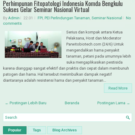
Perhimpunan Fitopatologi Indonesia Komda Bengkulu
Sukses Gelar Seminar Nasional Virtual
By
Admin
22.01
FPI
,
PEI Perlindungan Tanaman
,
Seminar Nasional
No
comments
Serius dan kompak antara Ketua
Pelaksana, Host dan Moderator
Parwitobiotech.com (24/6) Untuk
mengendalikan hama penyakit
tanaman, petani pada umumnya lebih
suka mengaplikasikan pestisida
karena dianggap sangat efektif dan praktis dan cepat dalam membunuh
patogen dan hama. Hal tersebut menimbulkan dampak negatif
diantaranya adalah resistensi hama dan penyakit tanaman...
Read More
← Postingan Lebih Baru
Beranda
Postingan Lama →
Popular
Tags
Blog Archives