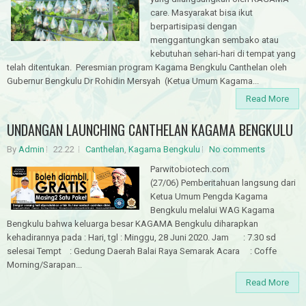
care. Masyarakat bisa ikut
berpartisipasi dengan
menggantungkan sembako atau
kebutuhan sehari-hari di tempat yang
telah ditentukan. Peresmian program Kagama Bengkulu Canthelan oleh
Gubernur Bengkulu Dr Rohidin Mersyah (Ketua Umum Kagama...
Read More
UNDANGAN LAUNCHING CANTHELAN KAGAMA BENGKULU
By
Admin
22.22
Canthelan
,
Kagama Bengkulu
No comments
Parwitobiotech.com
(27/06) Pemberitahuan langsung dari
Ketua Umum Pengda Kagama
Bengkulu melalui WAG Kagama
Bengkulu bahwa keluarga besar KAGAMA Bengkulu diharapkan
kehadirannya pada : Hari, tgl : Minggu, 28 Juni 2020. Jam : 7.30 sd
selesai Tempt : Gedung Daerah Balai Raya Semarak Acara : Coffe
Morning/Sarapan...
Read More