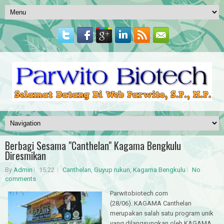
Berbagi Sesama "Canthelan" Kagama Bengkulu
Diresmikan
By
Admin
15.22
Canthelan
,
Guyup rukun
,
Kagama Bengkulu
No
comments
Parwitobiotech.com
(28/06). KAGAMA Canthelan
merupakan salah satu program unik
yang dilangsungkan oleh KAGAMA